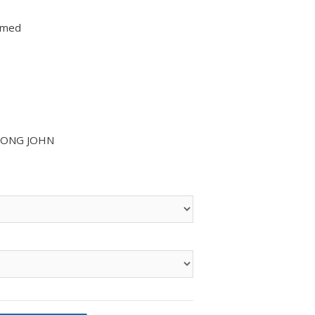
rmed
LONG JOHN