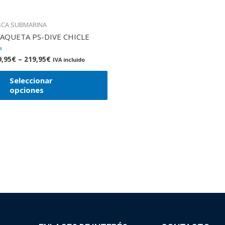
SCA SUBMARINA
AQUETA PS-DIVE CHICLE
9,95
€
–
219,95
€
orado
IVA incluido
Seleccionar
opciones