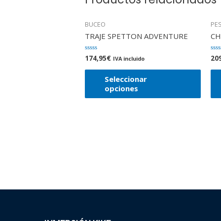
BUCEO
PE
TRAJE SPETTON ADVENTURE
CH
174,95
€
20
Valorado
Val
IVA incluido
en
en
0
0
de
de
Seleccionar
5
5
opciones