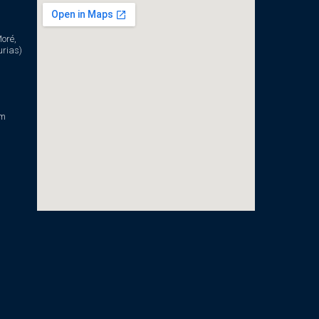
oré,
urias)
om