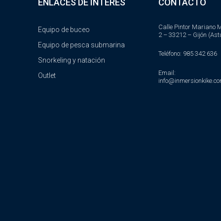
ENLACES DE INTERÉS
CONTACTO
Calle Pintor Mariano M
Equipo de buceo
2 – 33212 – Gijón (Ast
Equipo de pesca submarina
Teléfono: 985 342 636
Snorkeling y natación
Email:
Outlet
info@inmersionkike.c