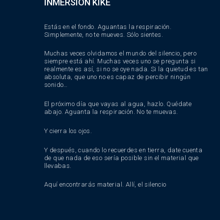
INMERSIÓN KIKE
Estás en el fondo. Aguantas la respiración.
Simplemente, no te mueves. Sólo sientes.
Muchas veces olvidamos el mundo del silencio, pero
siempre está ahí. Muchas veces uno se pregunta si
realmente es así, si no se oye nada. Si la quietud es tan
absoluta, que uno no es capaz de percibir ningún
sonido…
El próximo día que vayas al agua, hazlo. Quédate
abajo. Aguanta la respiración. No te muevas.
Y cierra los ojos.
Y después, cuando lo recuerdes en tierra, date cuenta
de que nada de eso sería posible sin el material que
llevabas.
Aquí encontrarás material. Allí, el silencio