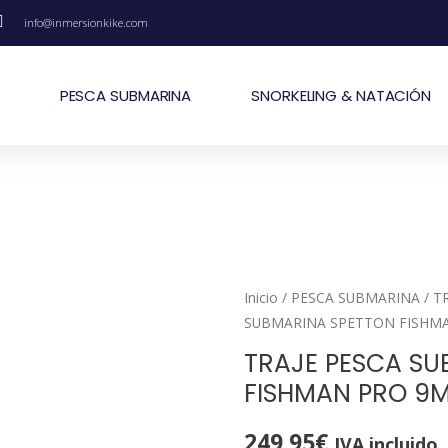
info@inmersionkike.com
PESCA SUBMARINA
SNORKELING & NATACIÓN
Inicio
/
PESCA SUBMARINA
/
T
SUBMARINA SPETTON FISHM
TRAJE PESCA SU
FISHMAN PRO 9
249,95
€
IVA incluido