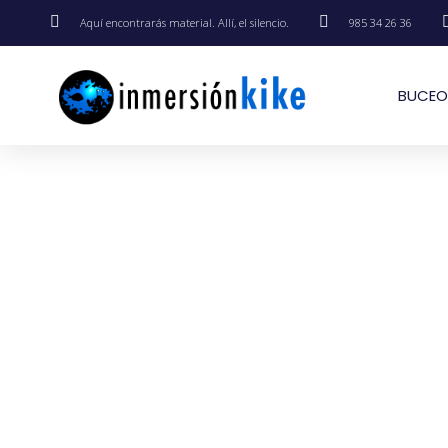
Aquí encontrarás material. Allí, el silencio.
985 34 26 36
BUCEO