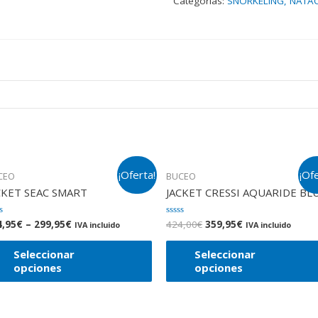
Categorías:
SNORKELING, NATA
¡Oferta!
¡Of
CEO
BUCEO
CKET SEAC SMART
JACKET CRESSI AQUARIDE BL
4,95
€
–
299,95
€
424,00
€
359,95
€
orado
Valorado
IVA incluido
IVA incluido
en
0
de
Seleccionar
Seleccionar
5
opciones
opciones