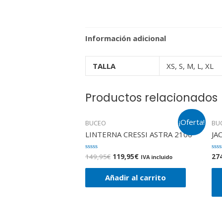
Información adicional
TALLA
XS, S, M, L, XL
Productos relacionados
¡Oferta!
BUCEO
BU
LINTERNA CRESSI ASTRA 2100
JA
149,95
€
119,95
€
27
Valorado
Val
IVA incluido
en
en
0
0
de
de
Añadir al carrito
5
5