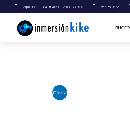
Aquí encontrarás material. Allí, el silencio.
985 34 26 36
BUCEO
¡Oferta!