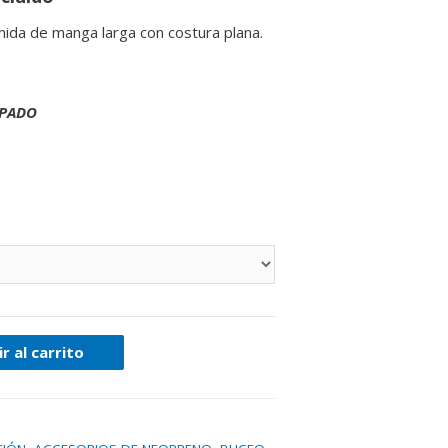
mida de manga larga con costura plana.
LPADO
r al carrito