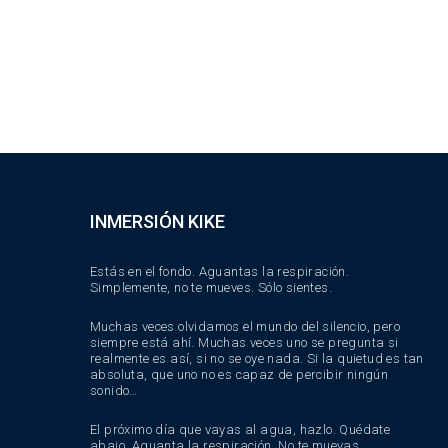
INMERSIÓN KIKE
Estás en el fondo. Aguantas la respiración.
Simplemente, no te mueves. Sólo sientes.
Muchas veces olvidamos el mundo del silencio, pero
siempre está ahí. Muchas veces uno se pregunta si
realmente es así, si no se oye nada. Si la quietud es tan
absoluta, que uno no es capaz de percibir ningún
sonido…
El próximo día que vayas al agua, hazlo. Quédate
abajo. Aguanta la respiración. No te muevas.