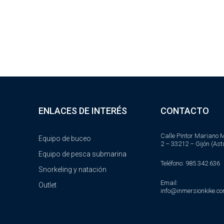
ENLACES DE INTERÉS
CONTACTO
Calle Pintor Mariano M
Equipo de buceo
2 – 33212 – Gijón (Ast
Equipo de pesca submarina
Teléfono: 985 342 636
Snorkeling y natación
Email:
Outlet
info@inmersionkike.c