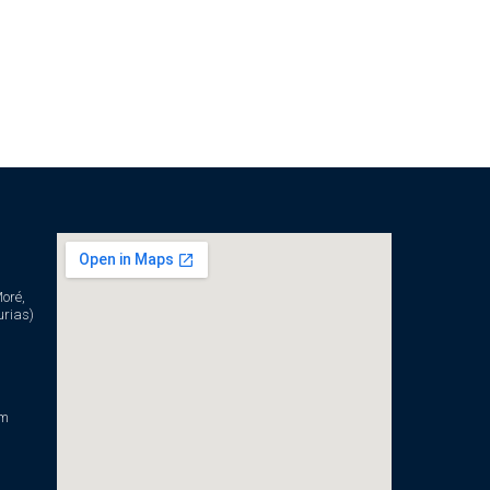
oré,
urias)
om