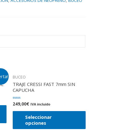
CIÓN
,
ACCESORIOS DE NEOPRENO
,
BUCEO
erta!
BUCEO
UE
TRAJE CRESSI FAST 7mm SIN
CAPUCHA
249,00
€
Valorado
IVA incluido
en
0
de
Seleccionar
5
opciones