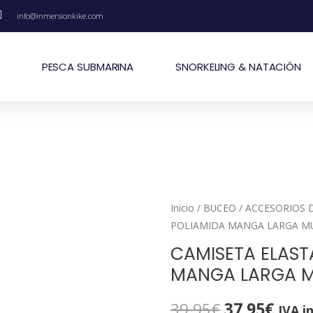
info@inmersionkike.com
PESCA SUBMARINA
SNORKELING & NATACIÓN
Inicio
/
BUCEO
/
ACCESORIOS 
POLIAMIDA MANGA LARGA M
CAMISETA ELAST
MANGA LARGA M
39,95
€
37,95
€
IVA i